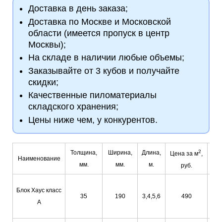
Доставка в день заказа;
Доставка по Москве и Московской
области (имеется пропуск в центр
Москвы);
На складе в наличии любые объемы;
Заказывайте от 3 кубов и получайте
скидки;
Качественные пиломатериалы
складского хранения;
Цены ниже чем, у конкурентов.
2
Толщина,
Ширина,
Длина,
Цена за м
,
Наименование
З
мм.
мм.
м.
руб.
Блок Хаус класс
35
190
3,4,5,6
490
А