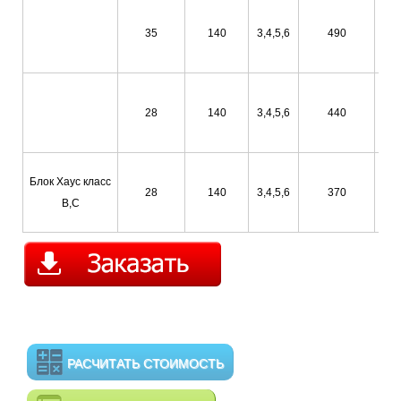
35
140
3,4,5,6
490
28
140
3,4,5,6
440
Блок Хаус класс
28
140
3,4,5,6
370
В,С
РАСЧИТАТЬ СТОИМОСТЬ