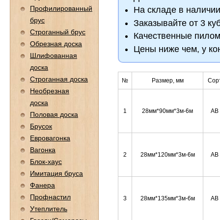
Профилированный
На складе в наличи
брус
Заказывайте от 3 ку
Строганный брус
Качественные пилом
Обрезная доска
Цены ниже чем, у ко
Шлифованная
доска
Строганная доска
№
Размер, мм
Сор
Необрезная
доска
1
28мм*90мм*3м-6м
АВ
Половая доска
Брусок
Евровагонка
Вагонка
2
28мм*120мм*3м-6м
АВ
Блок-хаус
Имитация бруса
Фанера
Профнастил
3
28мм*135мм*3м-6м
АВ
Утеплитель