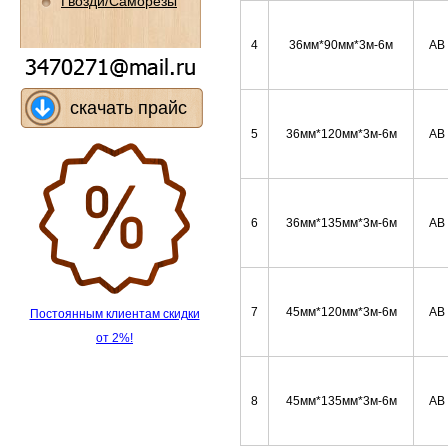
Гвозди/Саморезы
4
36мм*90мм*3м-6м
АВ
скачать прайс
5
36мм*120мм*3м-6м
АВ
6
36мм*135мм*3м-6м
АВ
7
45мм*120мм*3м-6м
АВ
Постоянным клиентам скидки
от 2%!
8
45мм*135мм*3м-6м
АВ