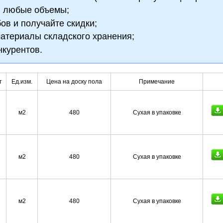
и любые объемы;
бов и получайте скидки;
атериалы складского хранения;
нкурентов.
т
Ед.изм.
Цена на доску пола
Примечание
м2
480
Сухая в упаковке
м2
480
Сухая в упаковке
м2
480
Сухая в упаковке