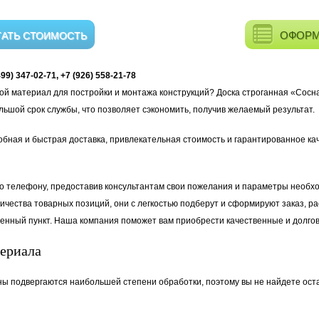
ОФОРМ
ТАТЬ СТОИМОСТЬ
9) 347-02-71, +7 (926) 558-21-78
й материал для постройки и монтажа конструкций? Доска строганная «Сосна
ьшой срок службы, что позволяет сэкономить, получив желаемый результат.
бная и быстрая доставка, привлекательная стоимость и гарантированное ка
по телефону, предоставив консультантам свои пожелания и параметры необхо
чества товарных позиций, они с легкостью подберут и сформируют заказ, ра
еленный пункт. Наша компания поможет вам приобрести качественные и долг
териала
 подвергаются наибольшей степени обработки, поэтому вы не найдете остат