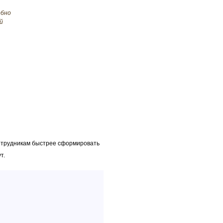
обно
й
сотрудникам быстрее сформировать
т.