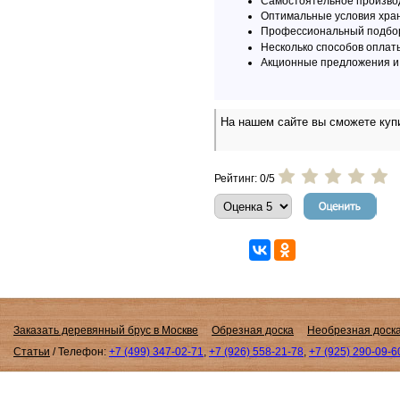
Самостоятельное произво
Оптимальные условия хран
Профессиональный подбор
Несколько способов оплат
Акционные предложения и 
На нашем сайте вы сможете купи
Рейтинг: 0/5
Заказать деревянный брус в Москве
Обрезная доска
Необрезная доск
Статьи
/
Телефон:
+7 (499) 347-02-71
,
+7 (926) 558-21-78
,
+7 (925) 290-09-6