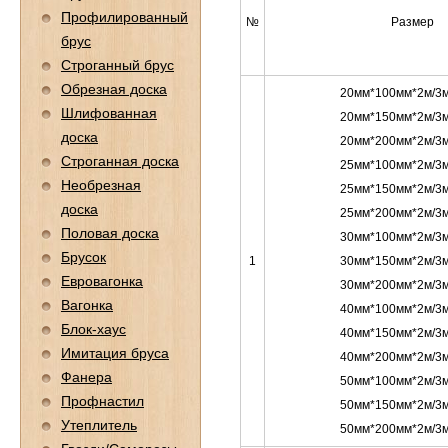
Профилированный
№
Размер
брус
Строганный брус
Обрезная доска
20мм*100мм*2м/3м
Шлифованная
20мм*150мм*2м/3м
доска
20мм*200мм*2м/3м
Строганная доска
25мм*100мм*2м/3м
Необрезная
25мм*150мм*2м/3м
доска
25мм*200мм*2м/3м
Половая доска
30мм*100мм*2м/3м
Брусок
1
30мм*150мм*2м/3м
Евровагонка
30мм*200мм*2м/3м
Вагонка
40мм*100мм*2м/3м
Блок-хаус
40мм*150мм*2м/3м
Имитация бруса
40мм*200мм*2м/3м
Фанера
50мм*100мм*2м/3м
Профнастил
50мм*150мм*2м/3м
Утеплитель
50мм*200мм*2м/3м