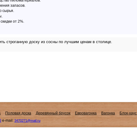
дство пиломатериалов.
ения запасов.
 сырья.
ы.
скидки от 2%.
ть строганную доску из сосны по лучшим ценам в столице.
а
Половая доска
Деревянный брусок
Евровагонка
Вагонка
Блок-хаус
0
e-mail:
3470271@mail.ru