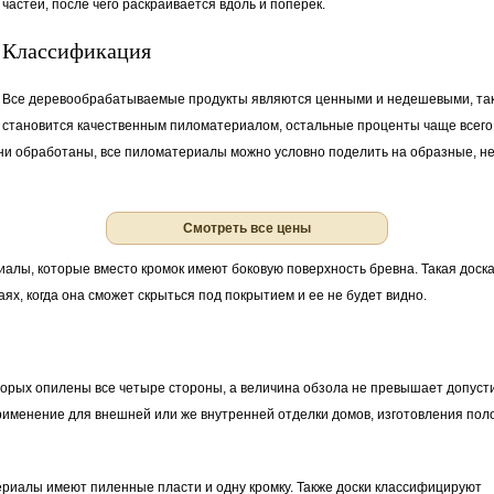
частей, после чего раскраивается вдоль и поперек.
Классификация
Все деревообрабатываемые продукты являются ценными и недешевыми, так 
становится качественным пиломатериалом, остальные проценты чаще всего 
к они обработаны, все пиломатериалы можно условно поделить на образные, 
Смотреть все цены
алы, которые вместо кромок имеют боковую поверхность бревна. Такая доска
аях, когда она сможет скрыться под покрытием и ее не будет видно.
торых опилены все четыре стороны, а величина обзола не превышает допуст
именение для внешней или же внутренней отделки домов, изготовления полов
иалы имеют пиленные пласти и одну кромку. Также доски классифицируют