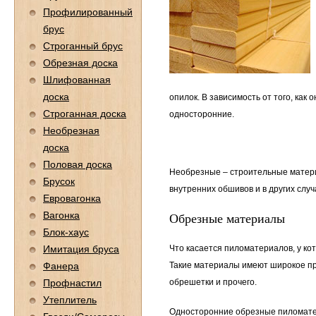
Профилированный
брус
Строганный брус
Обрезная доска
Шлифованная
доска
опилок. В зависимость от того, ка
Строганная доска
односторонние.
Необрезная
доска
Половая доска
Необрезные – строительные матери
Брусок
внутренних обшивов и в других случ
Евровагонка
Вагонка
Обрезные материалы
Блок-хаус
Имитация бруса
Что касается пиломатериалов, у ко
Фанера
Такие материалы имеют широкое пр
Профнастил
обрешетки и прочего.
Утеплитель
Односторонние обрезные пиломатер