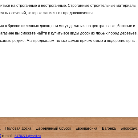
елиться на строганные и нестроганные. Строганные строительные материалы
чных сечений, которые зависят от предназначения.
я в бревне пиленных досок, они могут делиться на центральные, боковые и
газине вы сможете найти и купить все виды досок из любых пород деревьев,
и самые редкие. Мы предлагаем только самые приемлемые и недорогие цены.
а
Половая доска
Деревянный брусок
Евровагонка
Вагонка
Блок-хаус
0
e-mail:
3470271@mail.ru