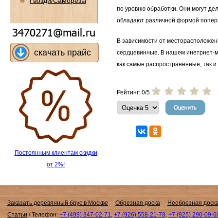
Гвозди/Саморезы
по уровню обработки. Они могут д
обладают различной формой попере
В зависимости от месторасположени
скачать прайс
сердцевинные. В нашем инетрнет-ма
как самые распространенные, так 
Рейтинг: 0/5
Постоянным клиентам скидки
от 2%!
Заказать деревянный брус в Москве
Обрезная доска
Необрезная доск
Статьи
/
Телефон:
+7 (499) 347-02-71
,
+7 (926) 558-21-78
,
+7 (925) 290-09-6