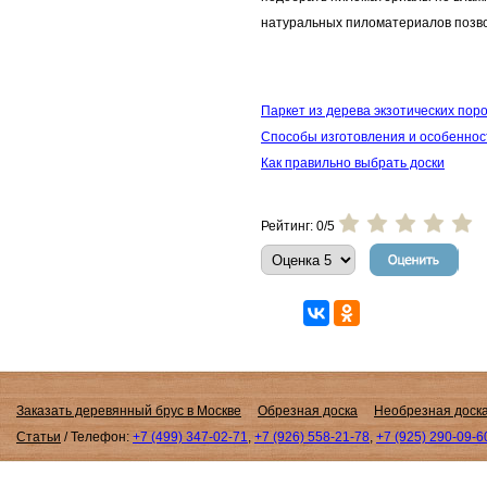
натуральных пиломатериалов позво
Паркет из дерева экзотических пор
Способы изготовления и особеннос
Как правильно выбрать доски
Рейтинг: 0/5
Заказать деревянный брус в Москве
Обрезная доска
Необрезная доск
Статьи
/
Телефон:
+7 (499) 347-02-71
,
+7 (926) 558-21-78
,
+7 (925) 290-09-6