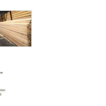
им
обно
й