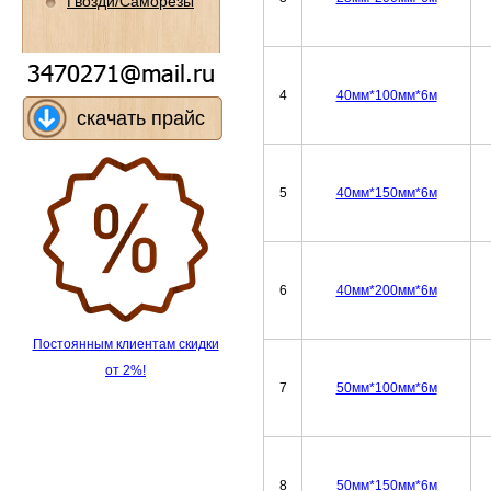
Гвозди/Саморезы
4
40мм*100мм*6м
скачать прайс
5
40мм*150мм*6м
6
40мм*200мм*6м
Постоянным клиентам скидки
от 2%!
7
50мм*100мм*6м
8
50мм*150мм*6м