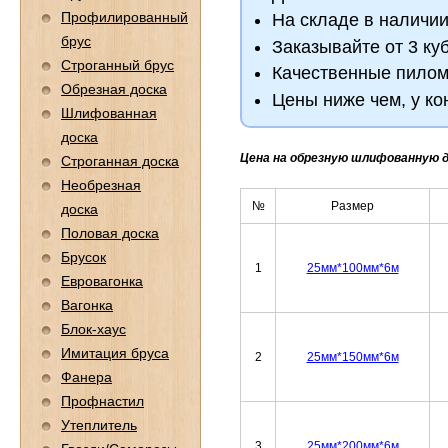
Профилированный
На складе в наличи
брус
Заказывайте от 3 ку
Строганный брус
Качественные пилом
Обрезная доска
Цены ниже чем, у ко
Шлифованная
доска
Цена на обрезную шлифованную 
Строганная доска
Необрезная
№
Размер
доска
Половая доска
Брусок
1
25мм*100мм*6м
Евровагонка
Вагонка
Блок-хаус
Имитация бруса
2
25мм*150мм*6м
Фанера
Профнастил
Утеплитель
3
25мм*200мм*6м