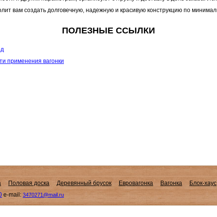
лит вам создать долговечную, надежную и красивую конструкцию по минимал
ПОЛЕЗНЫЕ ССЫЛКИ
од
ти применения вагонки
а
Половая доска
Деревянный брусок
Евровагонка
Вагонка
Блок-хаус
0
e-mail:
3470271@mail.ru