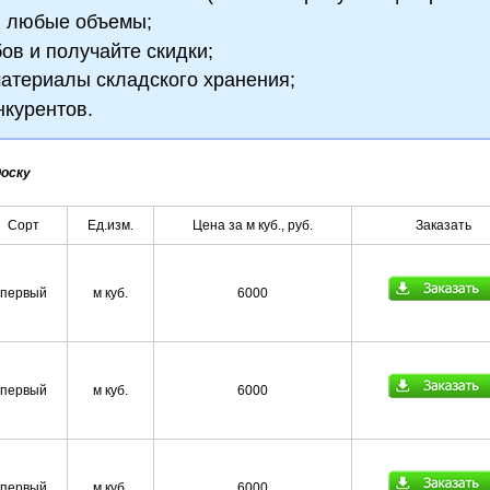
и любые объемы;
бов и получайте скидки;
атериалы складского хранения;
нкурентов.
доску
Сорт
Ед.изм.
Цена за м куб., руб.
Заказать
первый
м куб.
6000
первый
м куб.
6000
первый
м куб.
6000